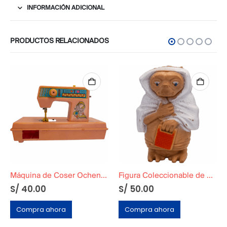
INFORMACIÓN ADICIONAL
PRODUCTOS RELACIONADOS
Máquina de Coser Ochentera Rosa
Figura Coleccionable de E.T el extraterrestre »Cubierto con Manta»
S/
40.00
S/
50.00
o
al
Compra ahora
Compra ahora
.00.