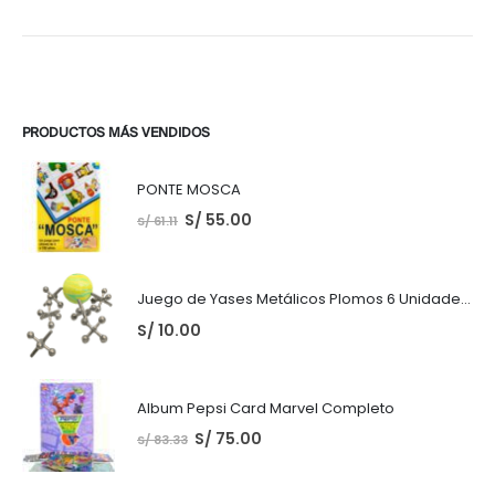
PRODUCTOS MÁS VENDIDOS
PONTE MOSCA
S/
55.00
S/
61.11
Juego de Yases Metálicos Plomos 6 Unidades + Pelota de Goma (En Bolsita Lista para Regalar)
S/
10.00
Album Pepsi Card Marvel Completo
S/
75.00
S/
83.33