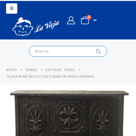
0
INICIO
TIENDA
ESCOLAR
,
ÚTILES
TAJADOR METÁLICO CON FORMA DE PIANO ORIGINAL