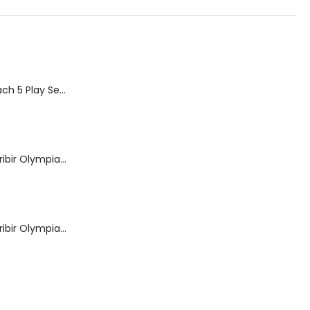
Speed Racer Mach 5 Play Set | ReSaurus 1999 | Meteoro
Máquina de Escribir Olympia Royal-Brother
Máquina de Escribir Olympia Traveller de Luxe