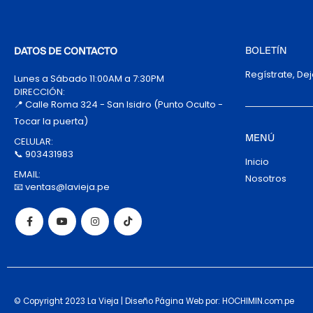
BOLETÍN
DATOS DE CONTACTO
Regístrate, De
Lunes a Sábado 11:00AM a 7:30PM
DIRECCIÓN:
📍 Calle Roma 324 - San Isidro (Punto Oculto -
Tocar la puerta)
MENÚ
CELULAR:
📞 903431983
Inicio
EMAIL:
Nosotros
📧 ventas@lavieja.pe
© Copyright 2023 La Vieja | Diseño Página Web por: HOCHIMIN.com.pe