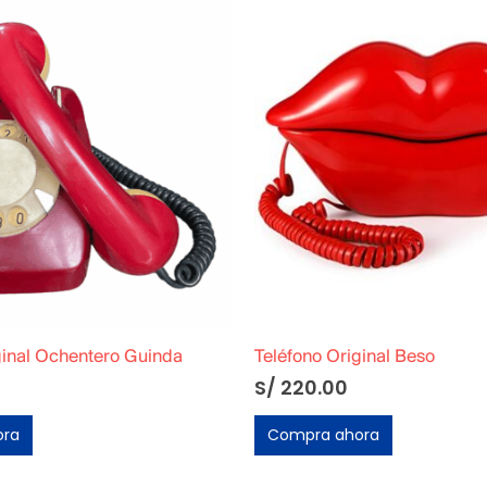
ginal Beso
Teléfono Original Beso
S/
220.00
ora
Compra ahora