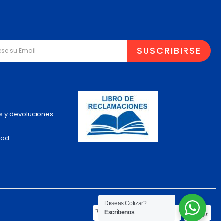
s y devoluciones
dad
Deseas Cotizar?
Escríbenos