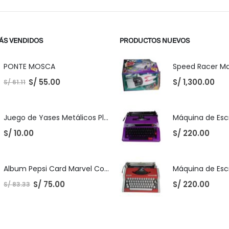
ÁS VENDIDOS
PRODUCTOS NUEVOS
PONTE MOSCA
S/
55.00
S/
1,300.00
S/
61.11
Juego de Yases Metálicos Plomos 6 Unidades + Pelota de Goma (En Bolsita Lista para Regalar)
S/
10.00
S/
220.00
Album Pepsi Card Marvel Completo
S/
75.00
S/
220.00
S/
83.33