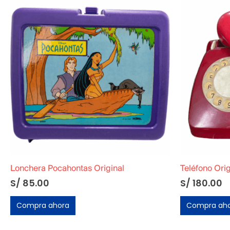
Teléfono Original Ochentero Guinda
Teléfono Ori
S/
180.00
S/
220.00
Compra ahora
Compra ah