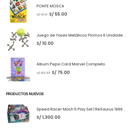
PONTE MOSCA
S/
55.00
S/
61.11
Juego de Yases Metálicos Plomos 6 Unidades + Pelota de Goma (En Bolsita Lista para Regalar)
S/
10.00
Album Pepsi Card Marvel Completo
S/
75.00
S/
83.33
PRODUCTOS NUEVOS
Speed Racer Mach 5 Play Set | ReSaurus 1999 | Meteoro
S/
1,300.00