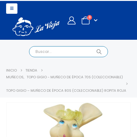
0
INICIO
TIENDA
MUÑECOS
,
TOPO GIGIO - MUÑECO DE ÉPOCA 70S (COLECCIONABLE)
TOPO GIGIO – MUÑECO DE ÉPOCA 80S (COLECCIONABLE) ROPITA ROJA