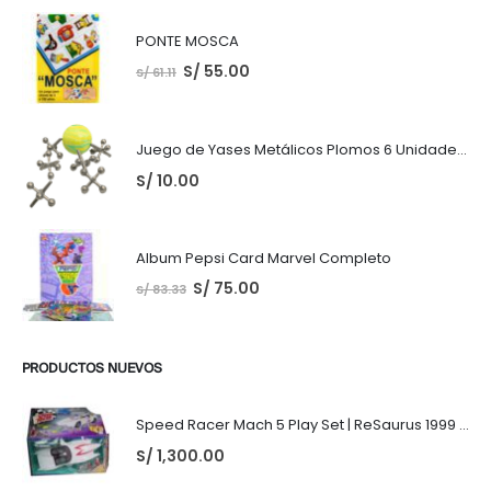
PONTE MOSCA
S/
55.00
S/
61.11
Juego de Yases Metálicos Plomos 6 Unidades + Pelota de Goma (En Bolsita Lista para Regalar)
S/
10.00
Album Pepsi Card Marvel Completo
S/
75.00
S/
83.33
PRODUCTOS NUEVOS
Speed Racer Mach 5 Play Set | ReSaurus 1999 | Meteoro
S/
1,300.00