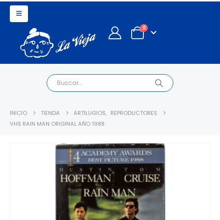
0
INICIO
TIENDA
ARTILUGIOS
,
REPRODUCTORES
VHS RAIN MAN ORIGINAL AÑO 1988