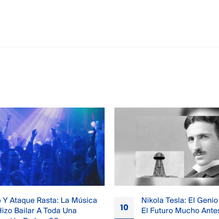
a Tesla: El Genio Que Imaginó
Colección Masters de
20
turo Mucho Antes Que Todos
Masters del Universo or