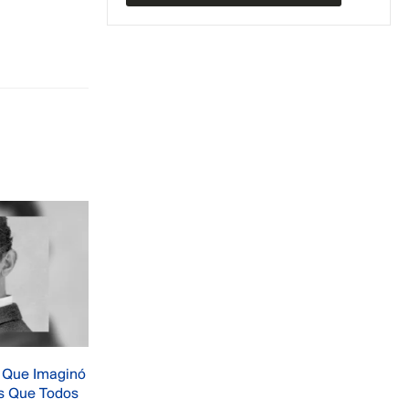
l Universo
¿Por qué Santa Isabel cerró sus
03
supermercados en el Perú?
igins Mattel