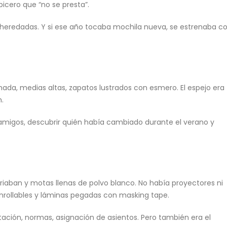
picero que “no se presta”.
s heredadas. Y si ese año tocaba mochila nueva, se estrenaba c
hada, medias altas, zapatos lustrados con esmero. El espejo era
.
 amigos, descubrir quién había cambiado durante el verano y
irriaban y motas llenas de polvo blanco. No había proyectores ni
enrollables y láminas pegadas con masking tape.
tación, normas, asignación de asientos. Pero también era el