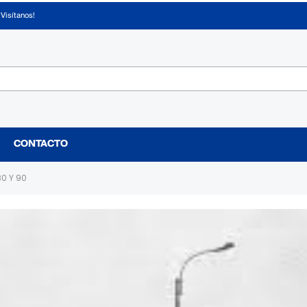
¡Visítanos!
CONTACTO
80 Y 90