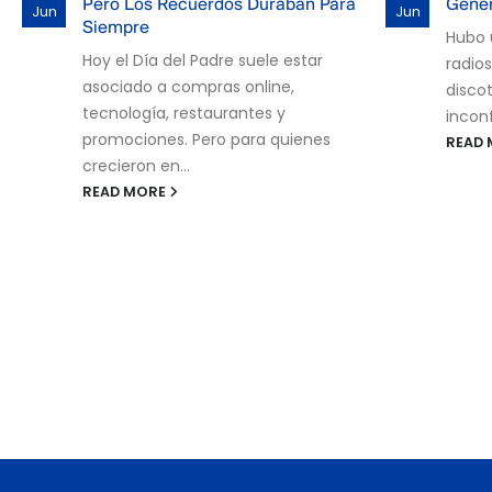
Generación En Los 90
Jun
Jul
Pocos
Hubo una época en la que las
tanta
radios, las fiestas de barrio y las
Tesla
discotecas tenían un sonido
años 
inconfundible. Un...
de...
READ MORE
READ