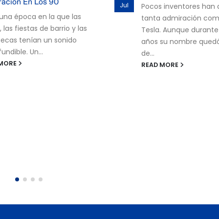
Oct
 inventores han despertado
estaba bastante irrita
 admiración como Nikola
haber aceptado el con
. Aunque durante muchos
Wars. Trataron de com
su nombre quedó a la sombra
otras franquicias...
READ MORE
 MORE