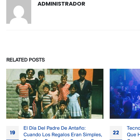
ADMINISTRADOR
RELATED
POSTS
Tecno Y Ataque Rasta: La Música
Nikol
22
10
Que Hizo Bailar A Toda Una
El Fu