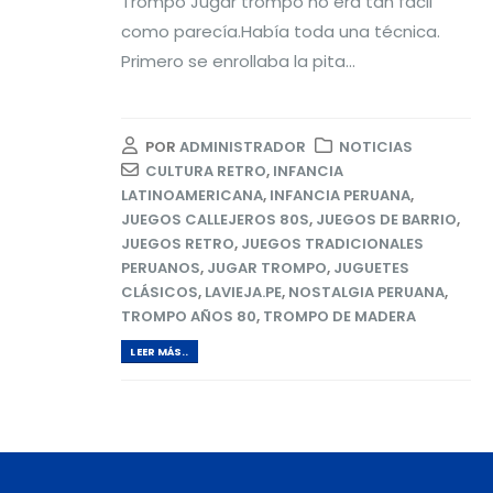
Trompo Jugar trompo no era tan fácil
como parecía.Había toda una técnica.
Primero se enrollaba la pita...
POR
ADMINISTRADOR
NOTICIAS
CULTURA RETRO
,
INFANCIA
LATINOAMERICANA
,
INFANCIA PERUANA
,
JUEGOS CALLEJEROS 80S
,
JUEGOS DE BARRIO
,
JUEGOS RETRO
,
JUEGOS TRADICIONALES
PERUANOS
,
JUGAR TROMPO
,
JUGUETES
CLÁSICOS
,
LAVIEJA.PE
,
NOSTALGIA PERUANA
,
TROMPO AÑOS 80
,
TROMPO DE MADERA
LEER MÁS..