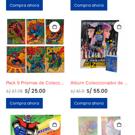
Compra ahora
Compra ahora
Pack 9 Prismas de Colección Marvel Pepsi Cards
Album Coleccionador de Cards de Caballeros del Zodiaco 3
S/
25.00
S/
55.00
S/
27.78
S/
61.11
Compra ahora
Compra ahora