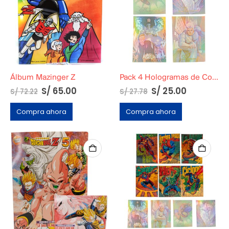
Álbum Mazinger Z
Pack 4 Hologramas de Colección Marvel Pepsi Cards
S/
65.00
S/
25.00
S/
72.22
S/
27.78
Compra ahora
Compra ahora