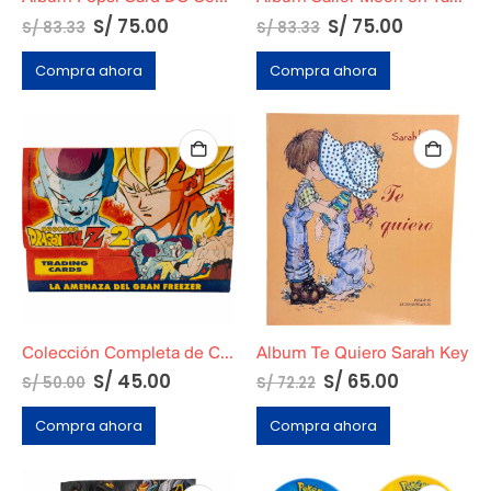
S/
75.00
S/
75.00
S/
83.33
S/
83.33
Compra ahora
Compra ahora
Colección Completa de Cards de Dragon Ball Z2: La Amenaza del Gran Freezer
Album Te Quiero Sarah Key
S/
45.00
S/
65.00
S/
50.00
S/
72.22
Compra ahora
Compra ahora