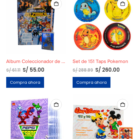
Album Coleccionador de Cards de Caballeros del Zodiaco 1
Set de 151 Taps Pokemon
S/
55.00
S/
260.00
S/
61.11
S/
288.89
Compra ahora
Compra ahora