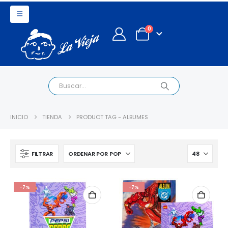
0
INICIO
TIENDA
PRODUCT TAG -
ALBUMES
FILTRAR
-7%
-7%