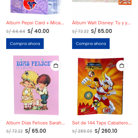
Album Pepsi Card + Micas + Tornillos (Solo Album)
Álbum Walt Disney: Tu y yo en Tapa Blanda
S/
40.00
S/
65.00
S/
44.44
S/
72.22
Compra ahora
Compra ahora
Album Días Felices Sarah Key
Set de 144 Taps Caballeros del Zodiaco
S/
65.00
S/
260.10
S/
72.22
S/
289.00