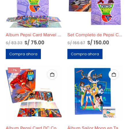
Album Pepsi Card Marvel Completo
Set Completo de Pepsi Card Marvel + Pepsi Card DC + Micas + Todas las cards
S/
75.00
S/
150.00
S/
83.33
S/
166.67
Compra ahora
Compra ahora
-7%
Album Pepsi Card DC Completo
Álbum Sailor Moon en Tapa Dura