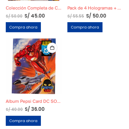
Colección Completa de Cards de Dragon Ball Z5: La Saga de Majin Boo
Pack de 4 Hologramas + 9 Prismas de Colección Marvel Pepsi Cards
S/
45.00
S/
50.00
S/
50.00
S/
55.55
Compra ahora
Compra ahora
Album Pepsi Card DC SOLO ÁLBUM
S/
36.00
S/
40.00
Compra ahora