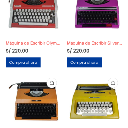
Máquina de Escribir Olympia Traveller de Luxe
Máquina de Escribir Silver-Reed SR 150 Tabulator
S/
220.00
S/
220.00
Compra ahora
Compra ahora