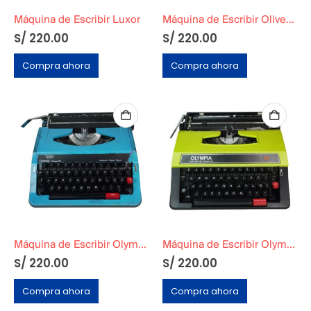
Máquina de Escribir Luxor
Máquina de Escribir Olivetti Lettera 25
S/
220.00
S/
220.00
Compra ahora
Compra ahora
Máquina de Escribir Olympic Deluxe 1550
Máquina de Escribir Olympia Royal-Brother
S/
220.00
S/
220.00
Compra ahora
Compra ahora