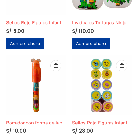
Sellos Rojo Figuras Infantiles
Inviduales Tortugas Ninja Originales Año 1990
S/
5.00
S/
110.00
Compra ahora
Compra ahora
Borrador con forma de lapicero
Sellos Rojo Figuras Infantiles
S/
10.00
S/
28.00