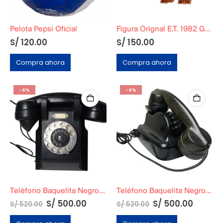
Pelota Pepsi Oficial
Figura Orignal E.T. 1982 Grande
S/
120.00
S/
150.00
Compra ahora
Compra ahora
-4%
-4%
Teléfono Baquelita Negro de Pared años 1930–1940 (copia)
Teléfono Baquelita Negro sobremesa 1932 y 1945
El
El
El
El
S/
500.00
S/
500.00
S/
520.00
S/
520.00
precio
precio
precio
precio
original
actual
original
actual