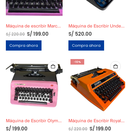
Máquina de escribir Marca LUXOR fucsia
Máquina de Escribir Underwood 18 año 1960 Negra
El
El
S/
199.00
S/
520.00
S/
220.00
precio
precio
original
actual
Compra ahora
Compra ahora
era:
es:
S/ 220.00.
S/ 199.00.
-10%
Máquina de Escribir Olympia Internacional Rosada
Máquina de Escribir Royal Brothers TypeWriters Naranja
El
El
S/
199.00
S/
199.00
S/
220.00