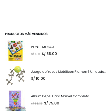
.00.
S/ 220.00.
S/ 199.0
PRODUCTOS MÁS VENDIDOS
PONTE MOSCA
S/
55.00
S/
61.11
Juego de Yases Metálicos Plomos 6 Unidades + Pelota de Goma (En Bolsita Lista para Regalar)
S/
10.00
Album Pepsi Card Marvel Completo
S/
75.00
S/
83.33