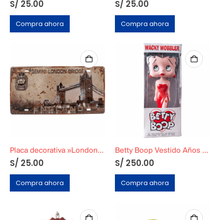
S/
25.00
S/
25.00
Compra ahora
Compra ahora
Placa decorativa »London Brige»
Betty Boop Vestido Años 90
S/
25.00
S/
250.00
Compra ahora
Compra ahora