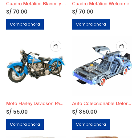
Cuadro Metálico Blanco y negro
Cuadro Metálico Welcome
S/
70.00
S/
70.00
Compra ahora
Compra ahora
Moto Harley Davidson Panhead 1948 FL DIECAST MOTO
Auto Coleccionable Delorean Volver al Futuro 3
S/
55.00
S/
350.00
Compra ahora
Compra ahora