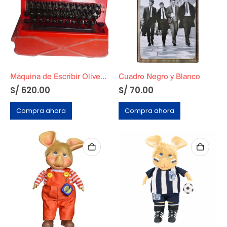
Máquina de Escribir Olivetti Valentine 1969–1971
Cuadro Negro y Blanco
S/
620.00
S/
70.00
Compra ahora
Compra ahora