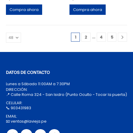
Compra ahora
Compra ahora
…
1
2
4
5
DATOS DE CONTACTO
Lunes a Sábado 11:00AM a 7:30PM
DIRECCIÓN:
📍 Calle Roma 324 - San Isidro (Punto Oculto - Tocar la puerta)
CELULAR:
📞 903431983
EMAIL:
📧 ventas@lavieja.pe