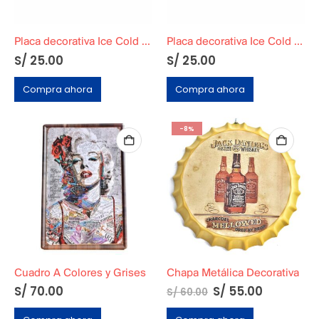
Placa decorativa Ice Cold Enjoy That Refreshin New Felling (Coca Cola)
Placa decorativa Ice Cold Sold Here (Coca Cola)
S/
25.00
S/
25.00
Compra ahora
Compra ahora
-8%
Cuadro A Colores y Grises
Chapa Metálica Decorativa
El
El
S/
70.00
S/
55.00
S/
60.00
precio
precio
original
actual