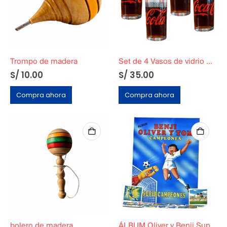
Trompo de madera
Set de 4 Vasos de vidrio Coca-Cola
S/
10.00
S/
35.00
Compra ahora
Compra ahora
bolero de madera
ÁLBUM Oliver y Benji SuperCampeones en Tapa Dura