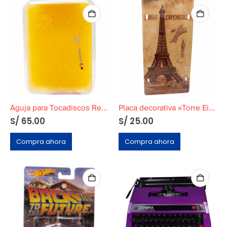
Aguja para Tocadiscos Reemplazo
Placa decorativa »Torre Eiffel»
S/
65.00
S/
25.00
Compra ahora
Compra ahora