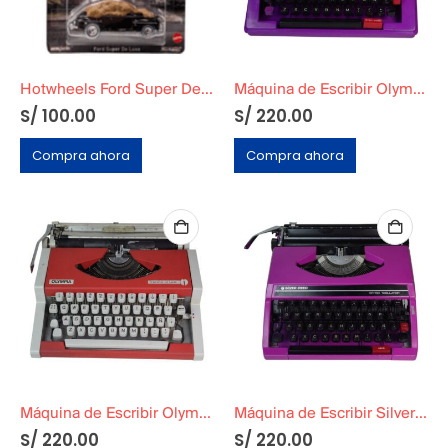
Hotwheels Ford Super Deluxe Cubierto de C4C4 Volver al Futuro 2
Máquina de Escribir Olympia Royal-Brother
S/
100.00
S/
220.00
Compra ahora
Compra ahora
Máquina de Escribir Olympia Traveller de Luxe
Máquina de Escribir Silver-Reed SR 150 Tabulator
S/
220.00
S/
220.00