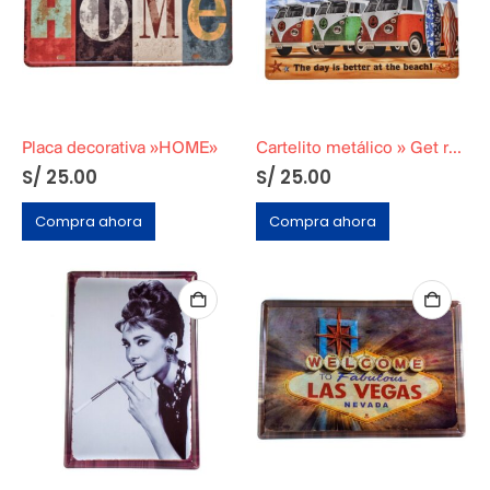
Placa decorativa »HOME»
Cartelito metálico » Get ready for… Surfing»
S/
25.00
S/
25.00
Compra ahora
Compra ahora