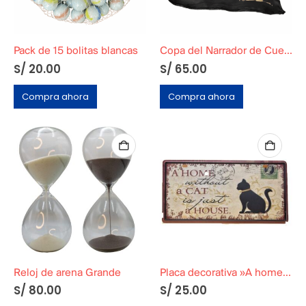
Pack de 15 bolitas blancas
Copa del Narrador de Cuentos Original
S/
20.00
S/
65.00
Compra ahora
Compra ahora
Reloj de arena Grande
Placa decorativa »A home without a cat is just a house»
S/
80.00
S/
25.00