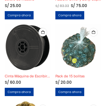
S/
25.00
S/
75.00
S/
83.33
Compra ahora
Compra ahora
Cinta Máquina de Escribir 5 metros
Pack de 15 bolitas
S/
60.00
S/
20.00
Compra ahora
Compra ahora