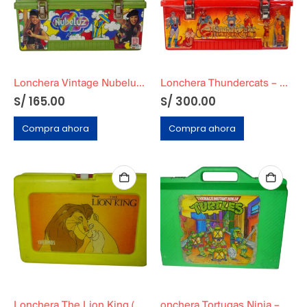
Lonchera Vintage Nubeluz BASA (1991–1994)
Lonchera Thundercats – BASA – 1987
S/
165.00
S/
300.00
Compra ahora
Compra ahora
Lonchera The Lion King (Rey leon)
onchera Tortugas Ninja – Vintage