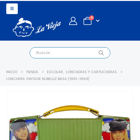
0
INICIO
TIENDA
ESCOLAR
,
LONCHERAS Y CARTUCHERAS
LONCHERA VINTAGE NUBELUZ BASA (1991–1994)