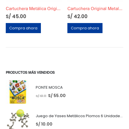
Cartuchera Metálica Original
Cartuchera Original Metalica de Disney
S/
45.00
S/
42.00
Compra ahora
Compra ahora
PRODUCTOS MÁS VENDIDOS
PONTE MOSCA
S/
55.00
S/
61.11
Juego de Yases Metálicos Plomos 6 Unidades + Pelota de Goma (En Bolsita Lista para Regalar)
S/
10.00