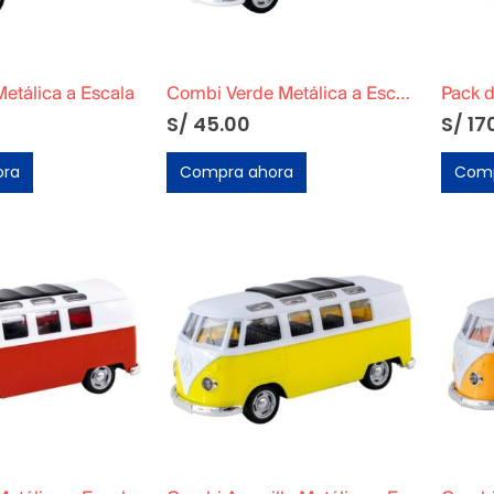
etálica a Escala
Combi Verde Metálica a Escala
S/
45.00
S/
17
ora
Compra ahora
Comp