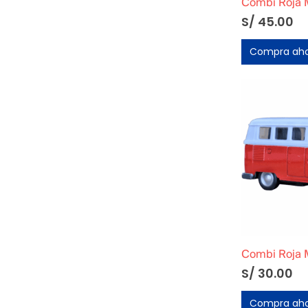
Combi Roja M
S/
45.00
Compra ah
Combi Roja M
S/
30.00
Compra ah