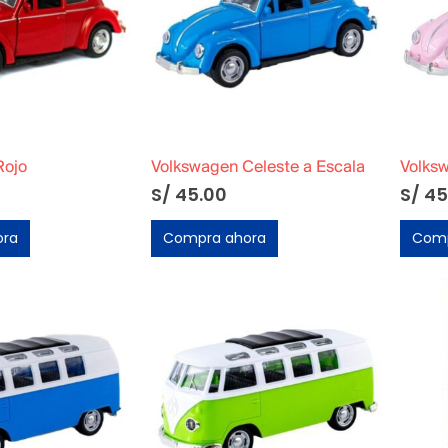
Rojo
Volkswagen Celeste a Escala
S/
45.00
S/
45
ora
Compra ahora
Comp