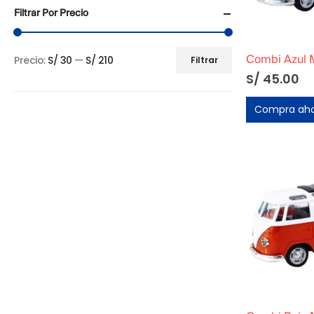
Filtrar Por Precio
Precio:
S/ 30
—
S/ 210
Combi Azul M
Filtrar
Precio
Precio
S/
45.00
mínimo
máximo
Compra ah