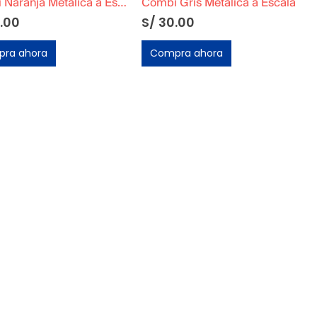
Combi Naranja Metálica a Escala
Combi Gris Metálica a Escala
.00
S/
30.00
ra ahora
Compra ahora