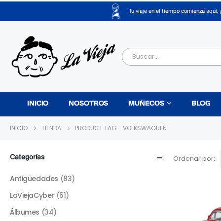
Tu viaje en el tiempo comienza aquí, 
INICIO
NOSOTROS
MUÑECOS
BLOG
INICIO
TIENDA
PRODUCT TAG -
VOLKSWAGUEN
Categorías
Ordenar por:
Antigüedades
(83)
LaViejaCyber
(51)
Álbumes
(34)