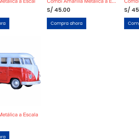
etálica a Escal
Combi Amarilla Metálica a Escala
S/
45.00
S/
45
ora
Compra ahora
Comp
etálica a Escala
ora