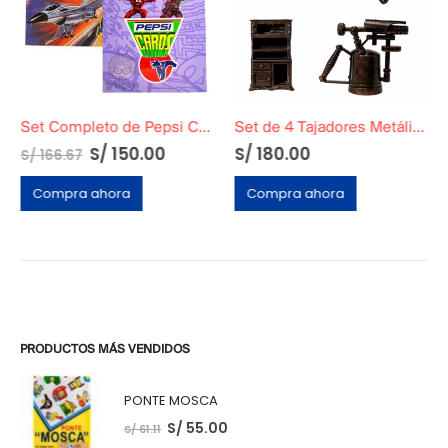
Set Completo de Pepsi Card Marvel + Pepsi Card DC + Micas + Todas las cards
Set de 4 Tajadores Metálicos Originales
S/
150.00
S/
180.00
S/
166.67
Compra ahora
Compra ahora
PRODUCTOS MÁS VENDIDOS
PONTE MOSCA
S/
55.00
S/
61.11