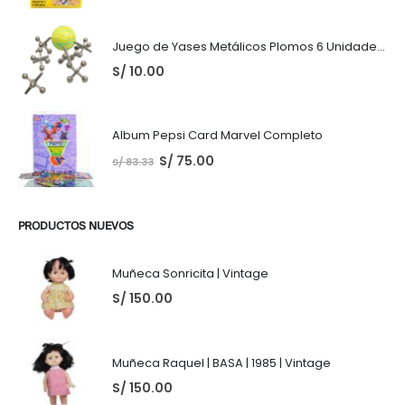
Juego de Yases Metálicos Plomos 6 Unidades + Pelota de Goma (En Bolsita Lista para Regalar)
S/
10.00
Album Pepsi Card Marvel Completo
S/
75.00
S/
83.33
PRODUCTOS NUEVOS
Muñeca Sonricita | Vintage
S/
150.00
Muñeca Raquel | BASA | 1985 | Vintage
S/
150.00