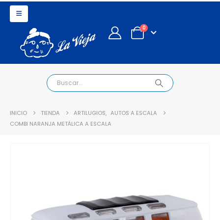
0
INICIO
TIENDA
ARTILUGIOS
,
AUTOS A ESCALA
COMBI NARANJA METÁLICA A ESCALA