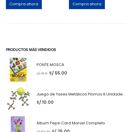
Compra ahora
Compra ahora
PRODUCTOS MÁS VENDIDOS
PONTE MOSCA
S/
55.00
S/
61.11
Juego de Yases Metálicos Plomos 6 Unidades + Pelota de Goma (En Bolsita Lista para Regalar)
S/
10.00
Album Pepsi Card Marvel Completo
S/
75.00
S/
83.33