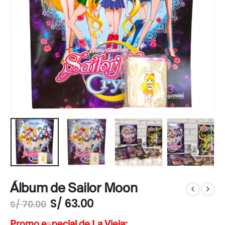
Álbum de Sailor Moon
S/
63.00
S/
70.00
Promo especial de La Vieja: