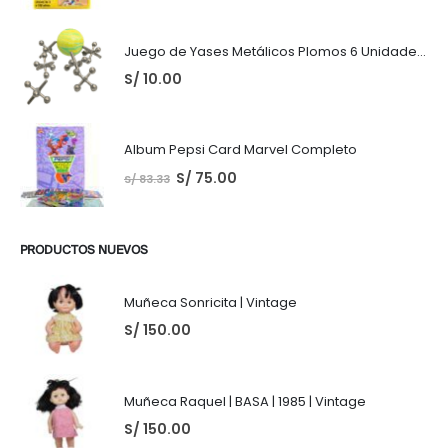
Juego de Yases Metálicos Plomos 6 Unidades + Pelota de Goma (En Bolsita Lista para Regalar)
S/
10.00
Album Pepsi Card Marvel Completo
S/
75.00
S/
83.33
PRODUCTOS NUEVOS
Muñeca Sonricita | Vintage
S/
150.00
Muñeca Raquel | BASA | 1985 | Vintage
S/
150.00