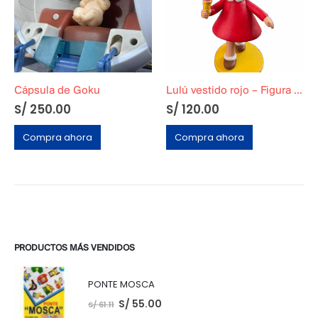
Cápsula de Goku
Lulú vestido rojo – Figura de Polietileno
S/
250.00
S/
120.00
Compra ahora
Compra ahora
PRODUCTOS MÁS VENDIDOS
PONTE MOSCA
S/
55.00
S/
61.11