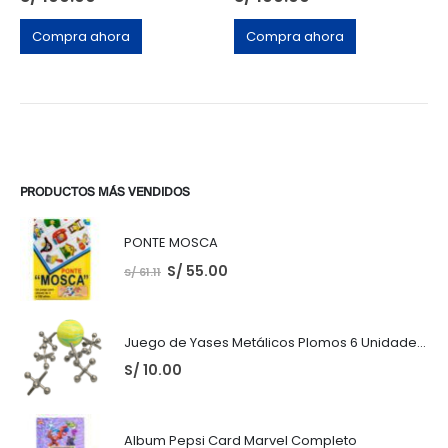
Compra ahora
Compra ahora
PRODUCTOS MÁS VENDIDOS
PONTE MOSCA
S/
55.00
S/
61.11
Juego de Yases Metálicos Plomos 6 Unidades + Pelota de Goma (En Bolsita Lista para Regalar)
S/
10.00
Album Pepsi Card Marvel Completo