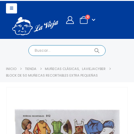
0
INICIO
TIENDA
MUÑECAS CLÁSICAS
,
LAVIEJACYBER
BLOCK DE 50 MUÑECAS RECORTABLES EXTRA PEQUEÑAS