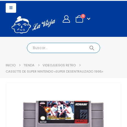
0
INICIO
TIENDA
VIDEOJUEGOS RETRO
CASSETTE DE SUPER NINTENDO »SUPER DESENTRALIZADO 1995»