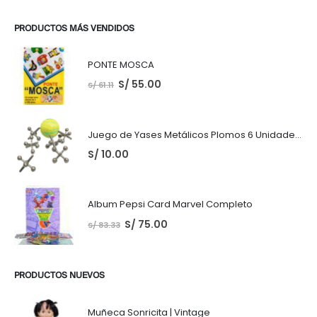
PRODUCTOS MÁS VENDIDOS
PONTE MOSCA
S/
55.00
S/
61.11
Juego de Yases Metálicos Plomos 6 Unidades + Pelota de Goma (En Bolsita Lista para Regalar)
S/
10.00
Album Pepsi Card Marvel Completo
S/
75.00
S/
83.33
PRODUCTOS NUEVOS
Muñeca Sonricita | Vintage