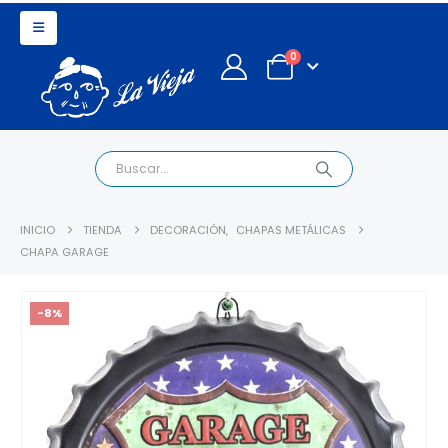
0
INICIO
TIENDA
DECORACIÓN
,
CHAPAS METÁLICAS
CHAPA GARAGE
-8%