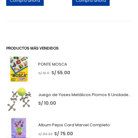
Compra ahora
Compra ahora
PRODUCTOS MÁS VENDIDOS
PONTE MOSCA
S/
55.00
S/
61.11
Juego de Yases Metálicos Plomos 6 Unidades + Pelota de Goma (En Bolsita Lista para Regalar)
S/
10.00
Album Pepsi Card Marvel Completo
S/
75.00
S/
83.33