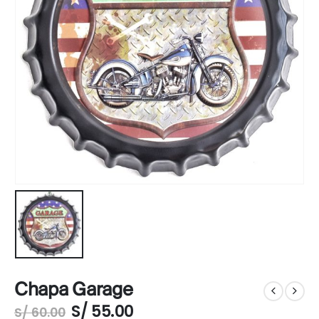
Chapa Garage
El
El
S/
55.00
S/
60.00