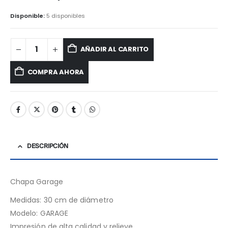
precio
precio
original
actual
Disponible:
5 disponibles
era:
es:
S/ 60.00.
S/ 55.00.
AÑADIR AL CARRITO
COMPRA AHORA
DESCRIPCIÓN
Chapa Garage
Medidas: 30 cm de diámetro
Modelo: GARAGE
Impresión de alta calidad y relieve