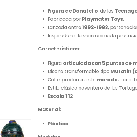
Figura de
Donatello
, de las
Teenage 
Fabricada por
Playmates Toys
.
Lanzada entre
1992–1993
, pertenecie
Inspirada en la serie animada produci
Características:
Figura
articulada con 5 puntos de 
Diseño transformable tipo
Mutatin (
Color predominante
morado
, caract
Estilo clásico noventero de las Tortuga
Escala 1:12
Material:
Plástico
Medidas: