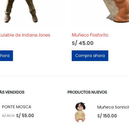
lable de Indiana Jones
Muñeco Fosforito
S/
45.00
ora
Compra ahora
ÁS VENDIDOS
PRODUCTOS NUEVOS
PONTE MOSCA
Muñeca Sonricit
S/
55.00
S/
150.00
S/
61.11