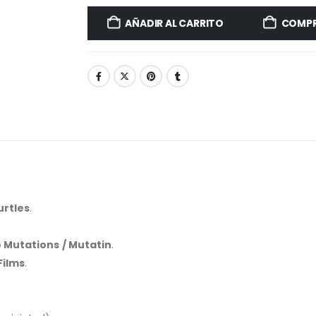
AÑADIR AL CARRITO
COMPR
urtles
.
 Mutations / Mutatin
.
Films
.