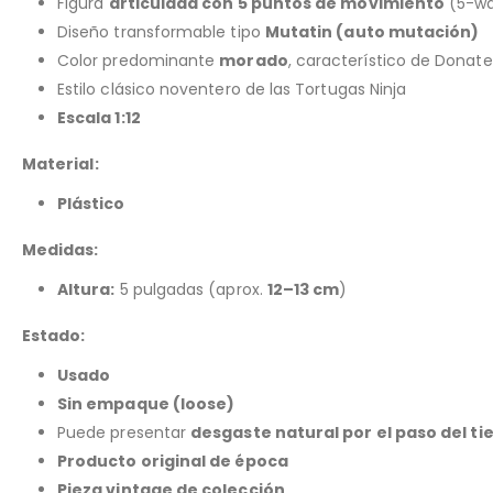
Figura
articulada con 5 puntos de movimiento
(5-wa
Diseño transformable tipo
Mutatin (auto mutación)
Color predominante
morado
, característico de Donate
Estilo clásico noventero de las Tortugas Ninja
Escala 1:12
Material:
Plástico
Medidas:
Altura:
5 pulgadas (aprox.
12–13 cm
)
Estado:
Usado
Sin empaque (loose)
Puede presentar
desgaste natural por el paso del t
Producto original de época
Pieza vintage de colección