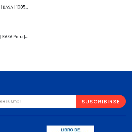
Muñeca Raquel | BASA | 1985 | Vintage
Muñeca Pelusa | BASA Perú | Años 80 | Original