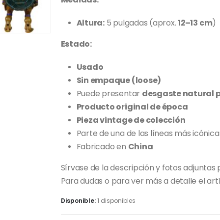
Altura:
5 pulgadas (aprox.
12–13 cm
)
Estado:
Usado
Sin empaque (loose)
Puede presentar
desgaste natural p
Producto original de época
Pieza vintage de colección
Parte de una de las líneas más icónic
Fabricado en
China
Sírvase de la descripción y fotos adjuntas 
Para dudas o para ver más a detalle el artí
Disponible:
1 disponibles