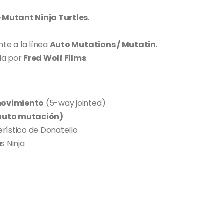
Mutant Ninja Turtles
.
nte a la línea
Auto Mutations / Mutatin
.
da por
Fred Wolf Films
.
movimiento
(5-way jointed)
auto mutación)
erístico de Donatello
s Ninja