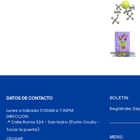
BOLETÍN
DATOS DE CONTACTO
Regístrate, De
Lunes a Sábado 11:00AM a 7:30PM
DIRECCIÓN:
📍 Calle Roma 324 - San Isidro (Punto Oculto -
Tocar la puerta)
MENÚ
CELULAR: