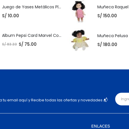
Juego de Yases Metálicos Plomos 6 Unidades + Pelota de Goma (En Bolsita Lista para Regalar)
S/
10.00
S/
150.00
Album Pepsi Card Marvel Completo
S/
75.00
S/
180.00
S/
83.33
ja tu email aquí y Recibe todas las ofertas y novedades 📬
ENLACES