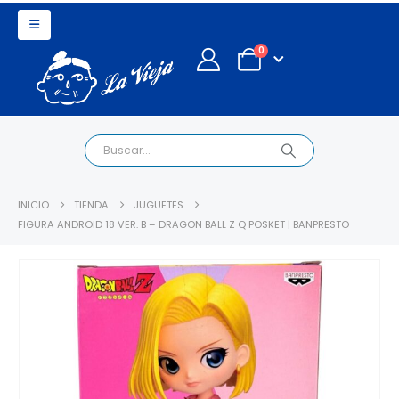
0
INICIO
TIENDA
JUGUETES
FIGURA ANDROID 18 VER. B – DRAGON BALL Z Q POSKET | BANPRESTO