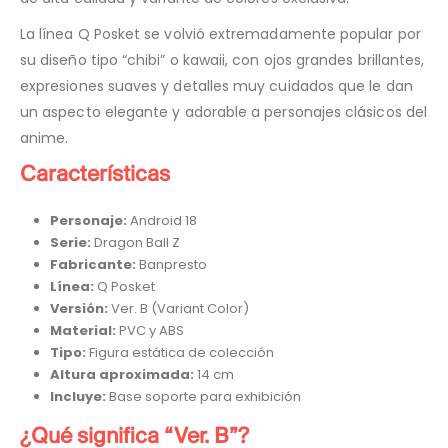
La línea Q Posket se volvió extremadamente popular por
su diseño tipo “chibi” o kawaii, con ojos grandes brillantes,
expresiones suaves y detalles muy cuidados que le dan
un aspecto elegante y adorable a personajes clásicos del
anime.
Características
Personaje:
Android 18
Serie:
Dragon Ball Z
Fabricante:
Banpresto
Línea:
Q Posket
Versión:
Ver. B (Variant Color)
Material:
PVC y ABS
Tipo:
Figura estática de colección
Altura aproximada:
14 cm
Incluye:
Base soporte para exhibición
¿Qué significa “Ver. B”?