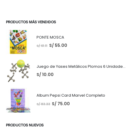
PRODUCTOS MÁS VENDIDOS
PONTE MOSCA
S/
55.00
S/
61.11
Juego de Yases Metálicos Plomos 6 Unidades + Pelota de Goma (En Bolsita Lista para Regalar)
S/
10.00
Album Pepsi Card Marvel Completo
S/
75.00
S/
83.33
PRODUCTOS NUEVOS