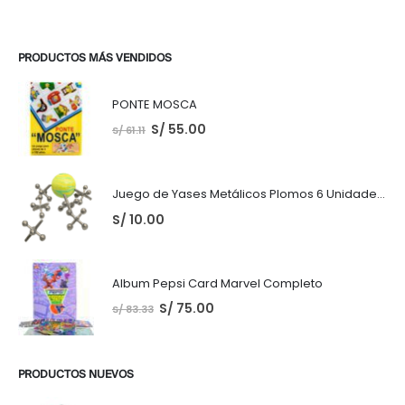
PRODUCTOS MÁS VENDIDOS
PONTE MOSCA
S/
55.00
S/
61.11
Juego de Yases Metálicos Plomos 6 Unidades + Pelota de Goma (En Bolsita Lista para Regalar)
S/
10.00
Album Pepsi Card Marvel Completo
S/
75.00
S/
83.33
PRODUCTOS NUEVOS