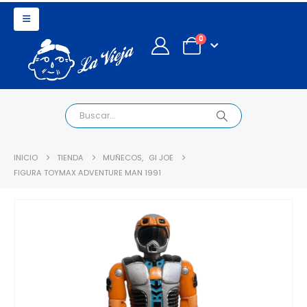
0
INICIO
TIENDA
MUÑECOS
,
GI JOE
FIGURA TOYMAX ADVENTURE MAN 1991