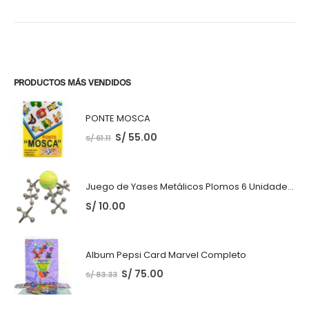
PRODUCTOS MÁS VENDIDOS
PONTE MOSCA
S/
55.00
S/
61.11
Juego de Yases Metálicos Plomos 6 Unidades + Pelota de Goma (En Bolsita Lista para Regalar)
S/
10.00
Album Pepsi Card Marvel Completo
S/
75.00
S/
83.33