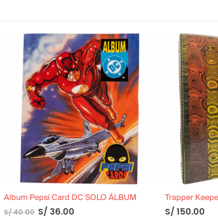
i Card DC SOLO ÁLBUM
Trapper Keeper Original Año
36.00
S/
150.00