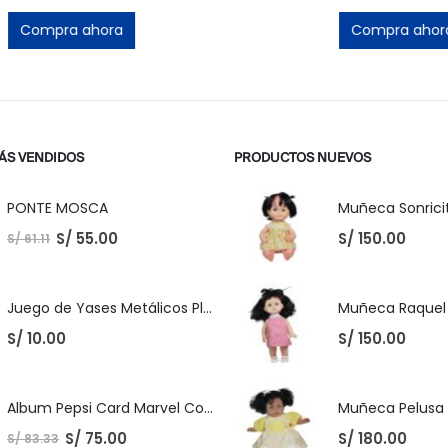
ora
Compra ahora
ÁS VENDIDOS
PRODUCTOS NUEVOS
PONTE MOSCA
Muñeca Sonricit
S/
55.00
S/
150.00
S/
61.11
Juego de Yases Metálicos Plomos 6 Unidades + Pelota de Goma (En Bolsita Lista para Regalar)
S/
10.00
S/
150.00
Album Pepsi Card Marvel Completo
S/
75.00
S/
180.00
S/
83.33