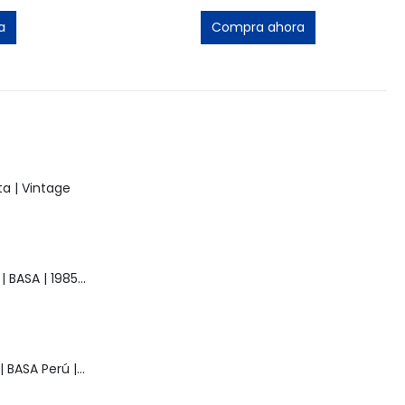
Compra ahora
a | Vintage
Muñeca Raquel | BASA | 1985 | Vintage
Muñeca Pelusa | BASA Perú | Años 80 | Original