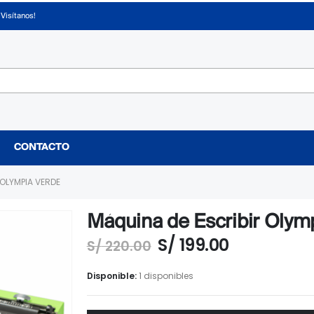
¡Visítanos!
CONTACTO
 OLYMPIA VERDE
Máquina de Escribir Olym
El
El
S/
199.00
S/
220.00
precio
precio
original
actual
Disponible:
1 disponibles
era:
es:
S/ 220.00.
S/ 199.00.