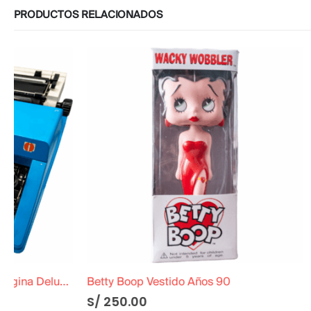
PRODUCTOS RELACIONADOS
Betty Boop Vestido Años 90
Album Peps
S/
250.00
S/
S/
40.00