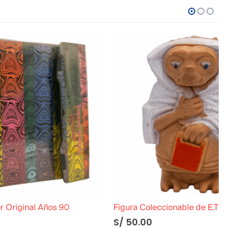
s 90
Figura Coleccionable de E.T el extraterrestre »Cubierto con Manta»
S/
50.00