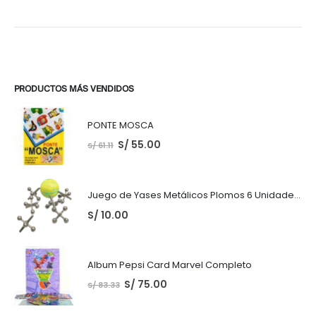
PRODUCTOS MÁS VENDIDOS
PONTE MOSCA
S/
55.00
S/
61.11
Juego de Yases Metálicos Plomos 6 Unidades + Pelota de Goma (En Bolsita Lista para Regalar)
S/
10.00
Album Pepsi Card Marvel Completo
S/
75.00
S/
83.33