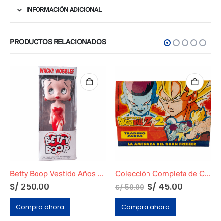
INFORMACIÓN ADICIONAL
PRODUCTOS RELACIONADOS
Betty Boop Vestido Años 90
Colección Completa de Cards de Dragon Ball Z2: La Amenaza del Gran Freezer
S/
250.00
S/
45.00
S/
50.00
o
al
Compra ahora
Compra ahora
.00.