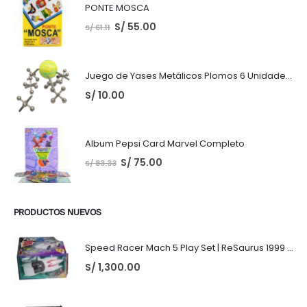
PONTE MOSCA
S/
55.00
S/
61.11
Juego de Yases Metálicos Plomos 6 Unidades + Pelota de Goma (En Bolsita Lista para Regalar)
S/
10.00
Album Pepsi Card Marvel Completo
S/
75.00
S/
83.33
PRODUCTOS NUEVOS
Speed Racer Mach 5 Play Set | ReSaurus 1999 | Meteoro
S/
1,300.00