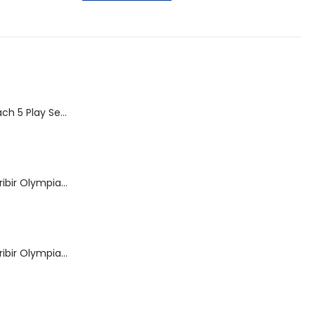
S/ 220.00.
S/ 199.00.
Speed Racer Mach 5 Play Set | ReSaurus 1999 | Meteoro
Máquina de Escribir Olympia Royal-Brother
Máquina de Escribir Olympia Traveller de Luxe