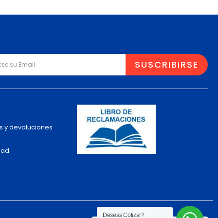
s y devoluciones
dad
Deseas Cotizar?