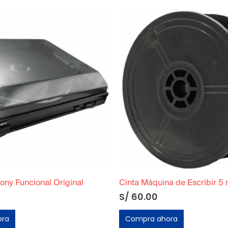
ony Funcional Original
Cinta Máquina de Escribir 5
S/
60.00
ora
Compra ahora