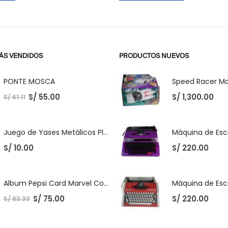
ÁS VENDIDOS
PRODUCTOS NUEVOS
PONTE MOSCA
S/
55.00
S/
1,300.00
S/
61.11
Juego de Yases Metálicos Plomos 6 Unidades + Pelota de Goma (En Bolsita Lista para Regalar)
S/
10.00
S/
220.00
Album Pepsi Card Marvel Completo
S/
75.00
S/
220.00
S/
83.33