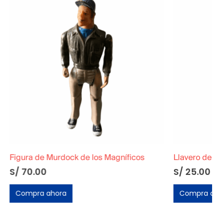
gníficos
Llavero de Doug Narinas
S/
25.00
Compra ahora