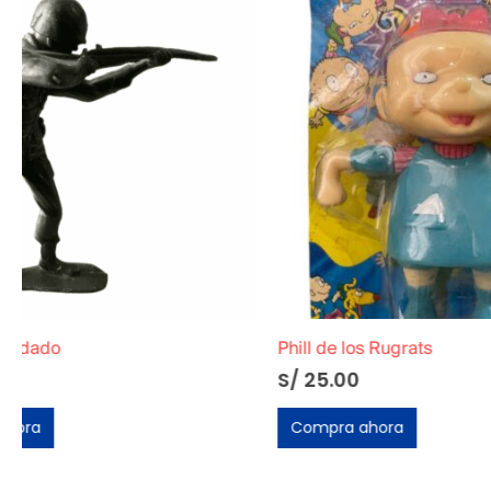
Phill de los Rugrats
S/
25.00
S/
180.00
Compra ahora
Compra ah