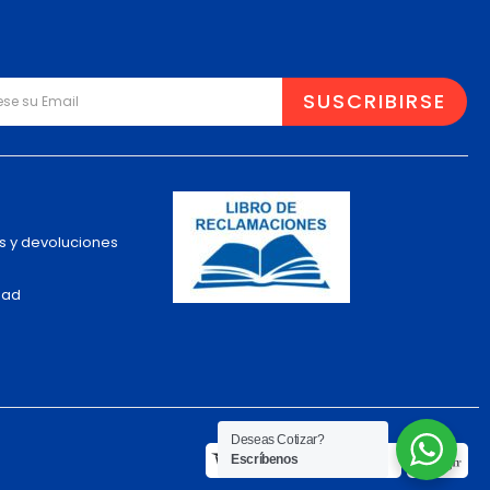
s y devoluciones
dad
Deseas Cotizar?
Escríbenos