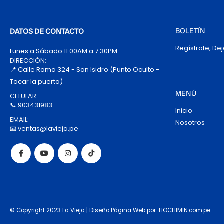
BOLETÍN
DATOS DE CONTACTO
Regístrate, De
Lunes a Sábado 11:00AM a 7:30PM
DIRECCIÓN:
📍 Calle Roma 324 - San Isidro (Punto Oculto -
Tocar la puerta)
MENÚ
CELULAR:
📞 903431983
Inicio
EMAIL:
Nosotros
📧 ventas@lavieja.pe
© Copyright 2023 La Vieja | Diseño Página Web por: HOCHIMIN.com.pe