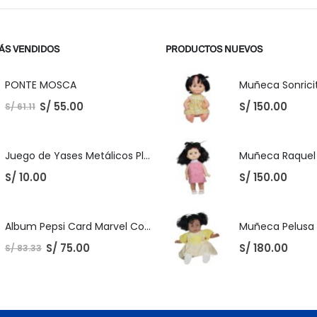
ÁS VENDIDOS
PRODUCTOS NUEVOS
PONTE MOSCA
Muñeca Sonricit
S/
55.00
S/
150.00
S/
61.11
Juego de Yases Metálicos Plomos 6 Unidades + Pelota de Goma (En Bolsita Lista para Regalar)
S/
10.00
S/
150.00
Album Pepsi Card Marvel Completo
S/
75.00
S/
180.00
S/
83.33