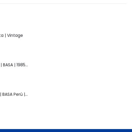
a | Vintage
Muñeca Raquel | BASA | 1985 | Vintage
Muñeca Pelusa | BASA Perú | Años 80 | Original