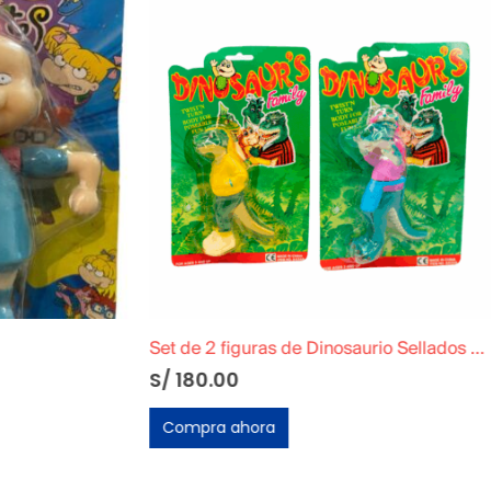
Set de 2 figuras de Dinosaurio Sellados en Blíster
Figura de Murdock de los Ma
S/
70.00
ora
Compra ahora