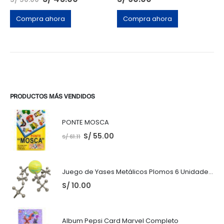
Compra ahora
Compra ahora
PRODUCTOS MÁS VENDIDOS
PONTE MOSCA
S/
55.00
S/
61.11
Juego de Yases Metálicos Plomos 6 Unidades + Pelota de Goma (En Bolsita Lista para Regalar)
S/
10.00
Album Pepsi Card Marvel Completo