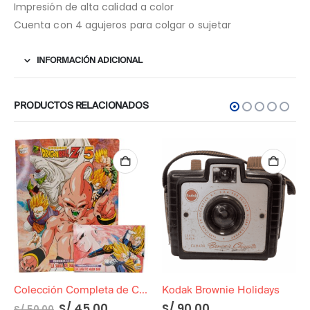
Impresión de alta calidad a color
Cuenta con 4 agujeros para colgar o sujetar
INFORMACIÓN ADICIONAL
PRODUCTOS RELACIONADOS
Colección Completa de Cards de Dragon Ball Z5: La Saga de Majin Boo
Kodak Brownie Holidays
S/
45.00
S/
90.00
S/
50.00