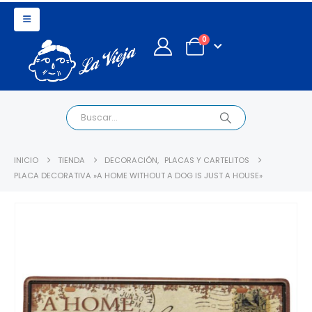
0
INICIO
TIENDA
DECORACIÓN
,
PLACAS Y CARTELITOS
PLACA DECORATIVA »A HOME WITHOUT A DOG IS JUST A HOUSE»