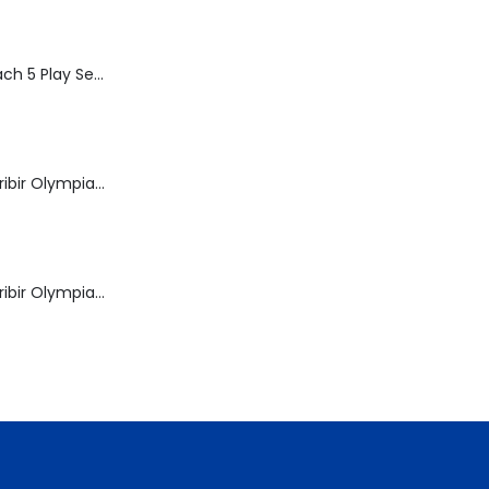
Speed Racer Mach 5 Play Set | ReSaurus 1999 | Meteoro
Máquina de Escribir Olympia Royal-Brother
Máquina de Escribir Olympia Traveller de Luxe