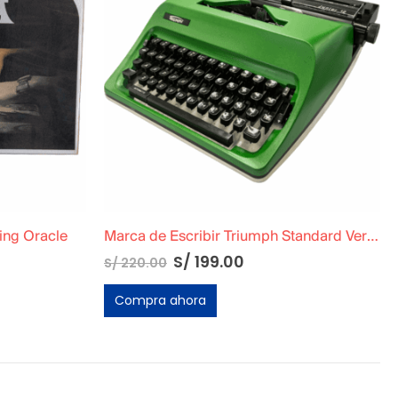
Marca de Escribir Triumph Standard Verde
Trapper Keeper Original Años 90
S/
150.00
o
l
Compra ahora
.00.