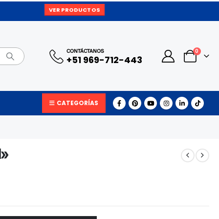
VER PRODUCTOS
0
CONTÁCTANOS
+51 969-712-443
CATEGORÍAS
d»