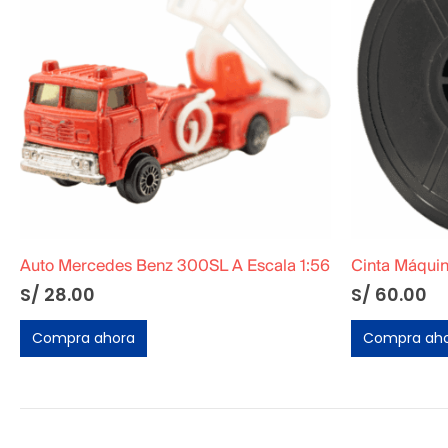
Cinta Máquina de Escribir 5 metros
Tablero Ouij
S/
60.00
S/
S/
90.00
Compra ahora
Compra ah