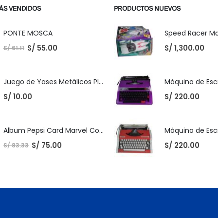
ÁS VENDIDOS
PRODUCTOS NUEVOS
PONTE MOSCA
S/
55.00
S/
1,300.00
S/
61.11
Juego de Yases Metálicos Plomos 6 Unidades + Pelota de Goma (En Bolsita Lista para Regalar)
S/
10.00
S/
220.00
Album Pepsi Card Marvel Completo
S/
75.00
S/
220.00
S/
83.33