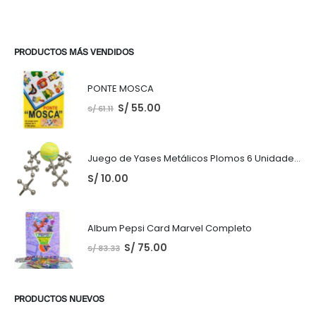
PRODUCTOS MÁS VENDIDOS
PONTE MOSCA
S/
55.00
S/
61.11
Juego de Yases Metálicos Plomos 6 Unidades + Pelota de Goma (En Bolsita Lista para Regalar)
S/
10.00
Album Pepsi Card Marvel Completo
S/
75.00
S/
83.33
PRODUCTOS NUEVOS