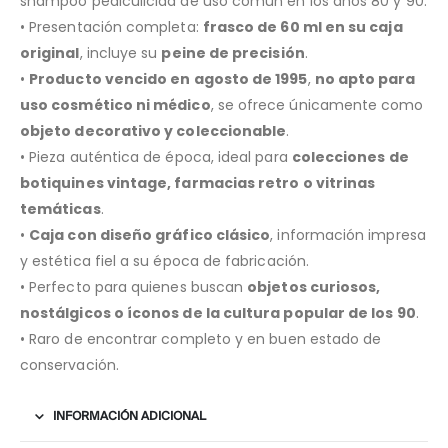
shampoo pediculicida de uso común en los años 80 y 90.
• Presentación completa:
frasco de 60 ml en su caja
original
, incluye su
peine de precisión
.
•
Producto vencido en agosto de 1995
,
no apto para
uso cosmético ni médico
, se ofrece únicamente como
objeto decorativo y coleccionable
.
• Pieza auténtica de época, ideal para
colecciones de
botiquines vintage, farmacias retro o vitrinas
temáticas
.
•
Caja con diseño gráfico clásico
, información impresa
y estética fiel a su época de fabricación.
• Perfecto para quienes buscan
objetos curiosos,
nostálgicos o íconos de la cultura popular de los 90
.
• Raro de encontrar completo y en buen estado de
conservación.
INFORMACIÓN ADICIONAL