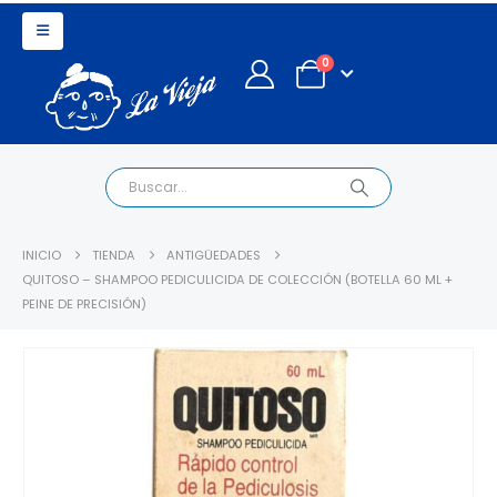
0
INICIO
TIENDA
ANTIGÜEDADES
QUITOSO – SHAMPOO PEDICULICIDA DE COLECCIÓN (BOTELLA 60 ML +
PEINE DE PRECISIÓN)