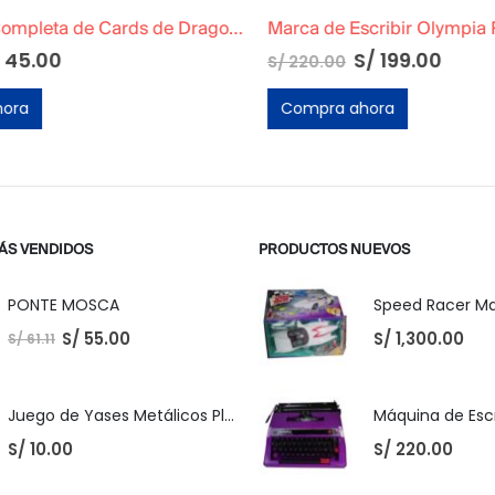
Colección Completa de Cards de Dragon Ball Z5: La Saga de Majin Boo
El
El
45.00
S/
199.00
S/
220.00
precio
preci
original
actua
ora
Compra ahora
era:
es:
S/ 220.00.
S/ 199
ÁS VENDIDOS
PRODUCTOS NUEVOS
PONTE MOSCA
S/
55.00
S/
1,300.00
S/
61.11
Juego de Yases Metálicos Plomos 6 Unidades + Pelota de Goma (En Bolsita Lista para Regalar)
S/
10.00
S/
220.00