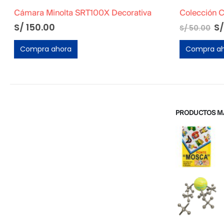
Cámara Minolta SRT100X Decorativa
S/
150.00
S/
S/
50.00
Compra ahora
Compra ah
PRODUCTOS M