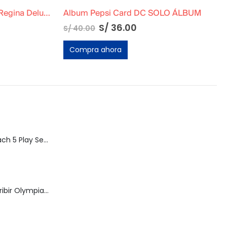
Marca de Escribir Olympia Regina Deluxe Azul
Album Pepsi Card DC SOLO ÁLBUM
S/
36.00
S/
40.00
o
l
Compra ahora
.00.
Speed Racer Mach 5 Play Set | ReSaurus 1999 | Meteoro
Máquina de Escribir Olympia Royal-Brother