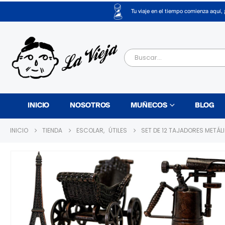
Tu viaje en el tiempo comienza aquí, 
INICIO
NOSOTROS
MUÑECOS
BLOG
INICIO
TIENDA
ESCOLAR
,
ÚTILES
SET DE 12 TAJADORES METÁL