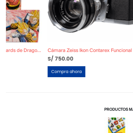
Cámara Zeiss Ikon Contarex Funcional + Estuche
S/
750.00
S/
50.00
Compra ahora
Compra ah
PRODUCTOS M