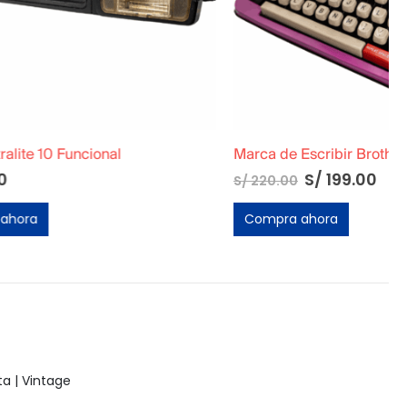
Marca de Escribir Brother Deluxe 850TR Rosa
El
El
S/
199.00
S/
220.00
precio
precio
original
actual
Compra ahora
era:
es:
S/ 220.00.
S/ 199.00.
a | Vintage