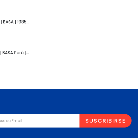
Muñeca Raquel | BASA | 1985 | Vintage
Muñeca Pelusa | BASA Perú | Años 80 | Original