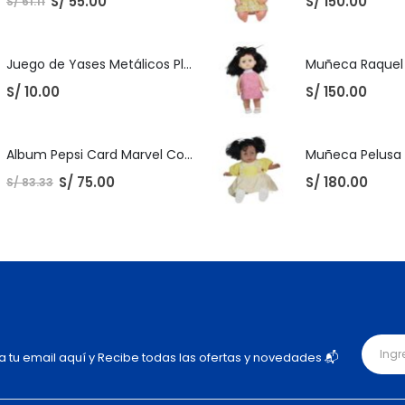
S/
55.00
S/
150.00
S/
61.11
Juego de Yases Metálicos Plomos 6 Unidades + Pelota de Goma (En Bolsita Lista para Regalar)
S/
10.00
S/
150.00
Album Pepsi Card Marvel Completo
S/
75.00
S/
180.00
S/
83.33
ja tu email aquí y Recibe todas las ofertas y novedades 📬