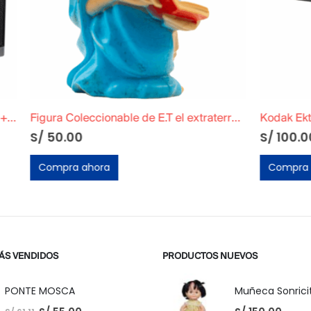
Figura Coleccionable de E.T el extraterrestre »Libro»
Kodak Ektralite 10 Funcional
S/
100.00
ora
Compra ahora
ÁS VENDIDOS
PRODUCTOS NUEVOS
PONTE MOSCA
Muñeca Sonricit