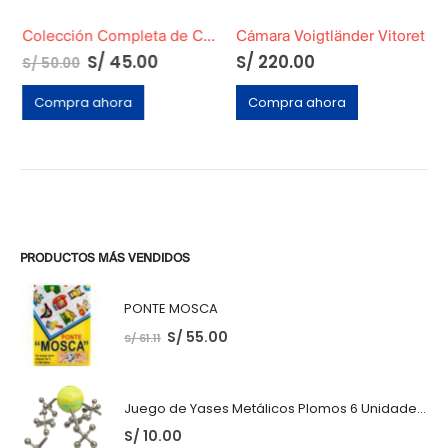
Colección Completa de Cards de Dragon Ball Z2: La Amenaza del Gran Freezer
Cámara Voigtländer Vitoret
S/
45.00
S/
220.00
S/
50.00
o
al
Compra ahora
Compra ahora
.00.
PRODUCTOS MÁS VENDIDOS
PONTE MOSCA
S/
55.00
S/
61.11
Juego de Yases Metálicos Plomos 6 Unidades + Pelota de Goma (En Bolsita Lista para Regalar)
S/
10.00