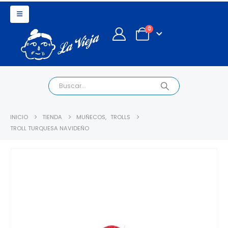
0
INICIO
TIENDA
MUÑECOS
,
TROLLS
TROLL TURQUESA NAVIDEÑO