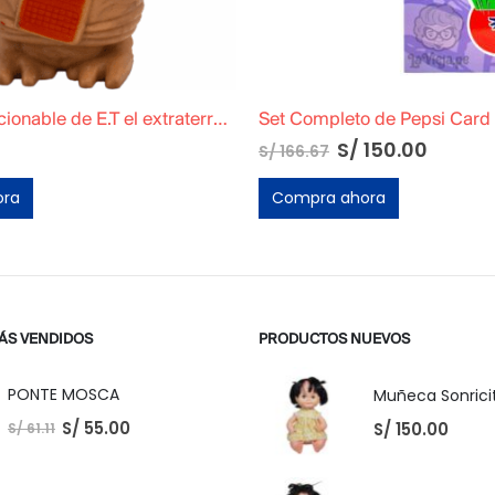
Set Completo de Pepsi Card Marvel + Pepsi Card DC + Micas + Todas las cards
Estante Chiclets Addams Ori
150.00
S/
80.00
ora
Compra ahora
ÁS VENDIDOS
PRODUCTOS NUEVOS
PONTE MOSCA
Muñeca Sonricit
S/
55.00
S/
150.00
S/
61.11