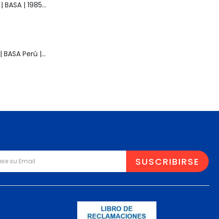
Muñeca Raquel | BASA | 1985 | Vintage
Muñeca Pelusa | BASA Perú | Años 80 | Original