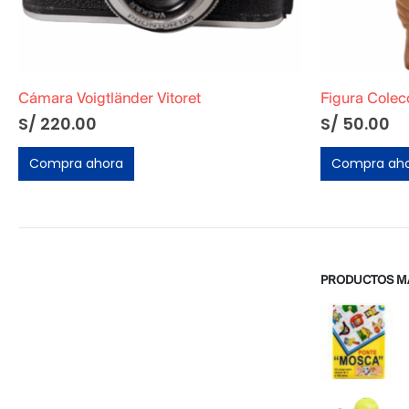
Figura Coleccionable de E.T el extraterrestre »Cubierto con Manta»
S/
50.00
S/
S/
166.67
Compra ahora
Compra ah
PRODUCTOS M