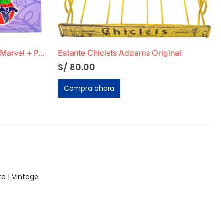
ginal
Kodak Brownie Holidays
S/
90.00
Compra ahora
a | Vintage