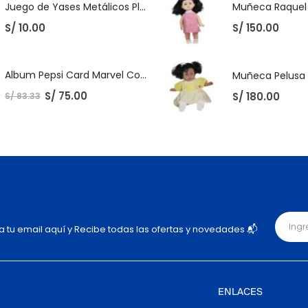
Juego de Yases Metálicos Plomos 6 Unidades + Pelota de Goma (En Bolsita Lista para Regalar)
S/
10.00
S/
150.00
Album Pepsi Card Marvel Completo
S/
75.00
S/
180.00
S/
83.33
ja tu email aquí y Recibe todas las ofertas y novedades 📬
ENLACES