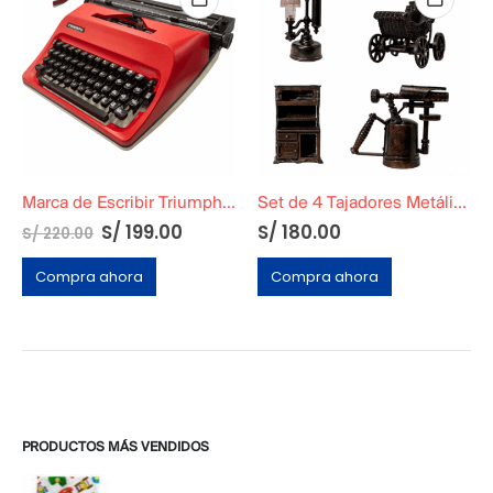
Marca de Escribir Triumph Roja
Set de 4 Tajadores Metálicos Originales
El
El
S/
199.00
S/
180.00
S/
220.00
precio
precio
original
actual
Compra ahora
Compra ahora
era:
es:
S/ 220.00.
S/ 199.00.
PRODUCTOS MÁS VENDIDOS