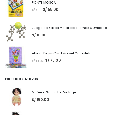
PONTE MOSCA
S/
55.00
S/
61.11
Juego de Yases Metálicos Plomos 6 Unidades + Pelota de Goma (En Bolsita Lista para Regalar)
S/
10.00
Album Pepsi Card Marvel Completo
S/
75.00
S/
83.33
PRODUCTOS NUEVOS
Muñeca Sonricita | Vintage
S/
150.00