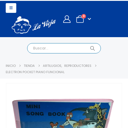
0
INICIO
TIENDA
ARTILUGIOS
,
REPRODUCTORES
ELECTRON POCKET PIANO FUNCIONAL