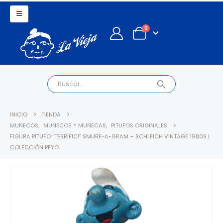
0
INICIO
TIENDA
MUÑECOS
,
MUÑECOS Y MUÑECAS
,
PITUFOS ORIGINALES
FIGURA PITUFO “TERRIFIC!” SMURF-A-GRAM – SCHLEICH VINTAGE 1980S |
COLECCIÓN PEYO