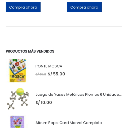
Compra ahora
Compra ahora
PRODUCTOS MÁS VENDIDOS
PONTE MOSCA
S/
55.00
S/
61.11
Juego de Yases Metálicos Plomos 6 Unidades + Pelota de Goma (En Bolsita Lista para Regalar)
S/
10.00
Album Pepsi Card Marvel Completo