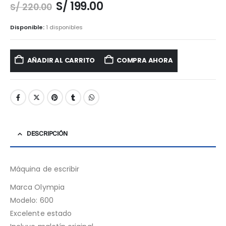
El
El
S/
199.00
S/
220.00
precio
precio
original
actual
Disponible:
1 disponibles
era:
es:
S/ 220.00.
S/ 199.00.
AÑADIR AL CARRITO
COMPRA AHORA
DESCRIPCIÓN
Máquina de escribir
Marca Olympia
Modelo: 600
Excelente estado