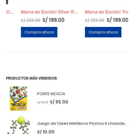
Marca de Escribir SIlver Reed SR180
Marca de Escribir Triumph Roja
El
El
El
El
S/
199.00
S/
199.00
S/
220.00
S/
220.00
precio
precio
precio
precio
original
actual
original
actual
Compra ahora
Compra ahora
era:
es:
era:
es:
S/ 220.00.
S/ 199.00.
S/ 220.00.
S/ 199.0
PRODUCTOS MÁS VENDIDOS
PONTE MOSCA
S/
55.00
S/
61.11
Juego de Yases Metálicos Plomos 6 Unidades + Pelota de Goma (En Bolsita Lista para Regalar)
S/
10.00