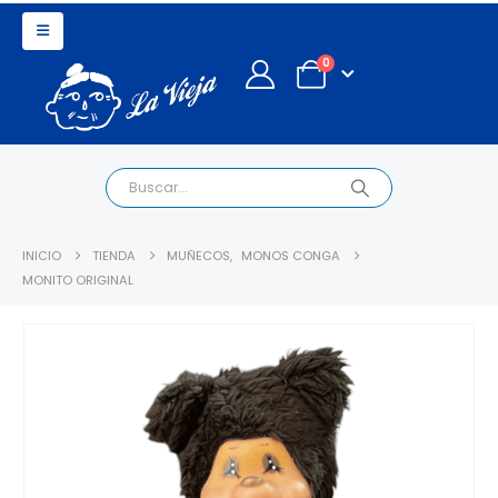
0
INICIO
TIENDA
MUÑECOS
,
MONOS CONGA
MONITO ORIGINAL