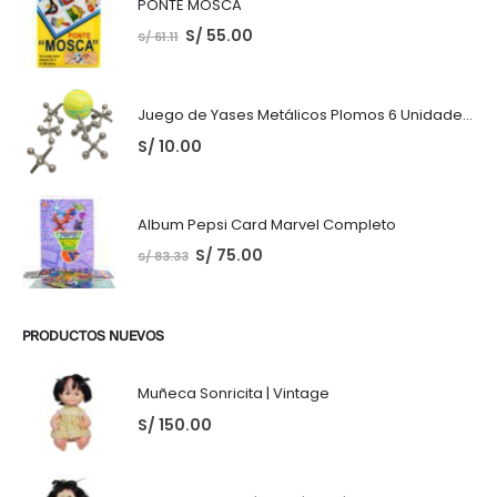
PONTE MOSCA
S/
55.00
S/
61.11
Juego de Yases Metálicos Plomos 6 Unidades + Pelota de Goma (En Bolsita Lista para Regalar)
S/
10.00
Album Pepsi Card Marvel Completo
S/
75.00
S/
83.33
PRODUCTOS NUEVOS
Muñeca Sonricita | Vintage
S/
150.00