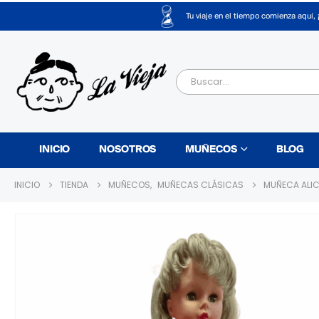
Tu viaje en el tiempo comienza aquí, 
INICIO
NOSOTROS
MUÑECOS
BLOG
INICIO
TIENDA
MUÑECOS
,
MUÑECAS CLÁSICAS
MUÑECA ALIC