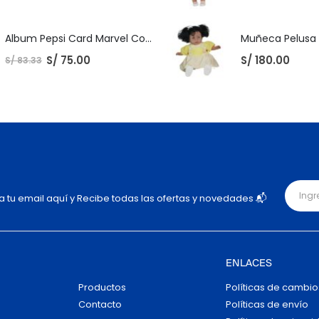
Album Pepsi Card Marvel Completo
S/
75.00
S/
180.00
S/
83.33
ja tu email aquí y Recibe todas las ofertas y novedades 📬
ENLACES
Productos
Políticas de cambio
Contacto
Políticas de envío