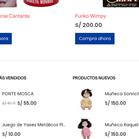
oe Cantante
Funko Wimpy
S/
200.00
ora
Compra ahora
ÁS VENDIDOS
PRODUCTOS NUEVOS
PONTE MOSCA
Muñeca Sonricit
S/
55.00
S/
150.00
S/
61.11
Juego de Yases Metálicos Plomos 6 Unidades + Pelota de Goma (En Bolsita Lista para Regalar)
S/
10.00
S/
150.00