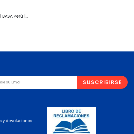
Muñeca Pelusa | BASA Perú | Años 80 | Original
s y devoluciones