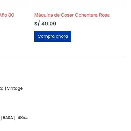
 Año 80
Máquina de Coser Ochentera Rosa
S/
40.00
Compra ahora
a | Vintage
Muñeca Raquel | BASA | 1985 | Vintage