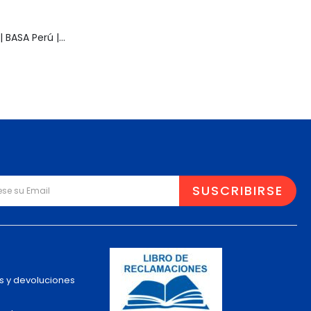
Muñeca Pelusa | BASA Perú | Años 80 | Original
s y devoluciones