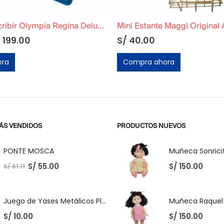
Marca de Escribir Olympia Regina Deluxe Azul
Mini Estante Maggi Original
El
/
199.00
S/
40.00
ecio
precio
iginal
actual
ora
Compra ahora
a:
es:
 220.00.
S/ 199.00.
ÁS VENDIDOS
PRODUCTOS NUEVOS
PONTE MOSCA
Muñeca Sonricit
S/
55.00
S/
150.00
S/
61.11
Juego de Yases Metálicos Plomos 6 Unidades + Pelota de Goma (En Bolsita Lista para Regalar)
S/
10.00
S/
150.00