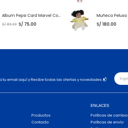
Album Pepsi Card Marvel Completo
S/
75.00
S/
180.00
S/
83.33
ja tu email aquí y Recibe todas las ofertas y novedades 📬
ENLACES
Productos
Políticas de cambio
Contacto
Políticas de envío