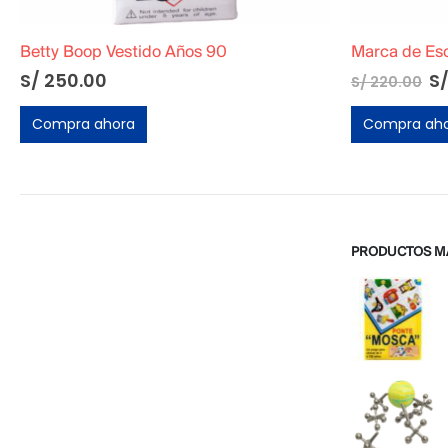
Betty Boop Vestido Años 90
El
S/
250.00
S
S/
220.00
pr
or
Compra ahora
Compra ah
er
S/
PRODUCTOS M