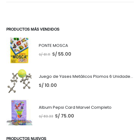
PRODUCTOS MÁS VENDIDOS
PONTE MOSCA
S/
55.00
S/
61.11
Juego de Yases Metálicos Plomos 6 Unidades + Pelota de Goma (En Bolsita Lista para Regalar)
S/
10.00
Album Pepsi Card Marvel Completo
S/
75.00
S/
83.33
PRODUCTOS NUEVOS