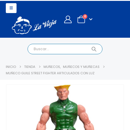
0
INICIO
TIENDA
MUÑECOS
,
MUÑECOS Y MUÑECAS
MUÑECO GUILE STREET FIGHTER ARTICULADOS CON LUZ