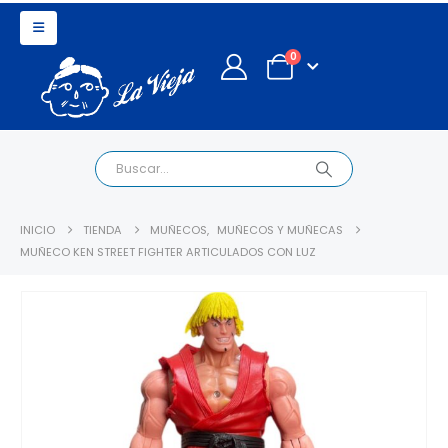
0
INICIO
TIENDA
MUÑECOS
,
MUÑECOS Y MUÑECAS
MUÑECO KEN STREET FIGHTER ARTICULADOS CON LUZ