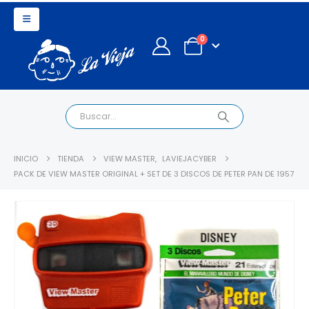
0
INICIO
TIENDA
VIEW MASTER
,
LAVIEJACYBER
PACK DE VIEW MASTER ORIGINAL + SET DE 3 DISCOS DE PETER PAN DE 1957