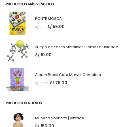
PRODUCTOS MÁS VENDIDOS
PONTE MOSCA
S/
55.00
S/
61.11
Juego de Yases Metálicos Plomos 6 Unidades + Pelota de Goma (En Bolsita Lista para Regalar)
S/
10.00
Album Pepsi Card Marvel Completo
S/
75.00
S/
83.33
PRODUCTOS NUEVOS
Muñeca Sonricita | Vintage
S/
150.00