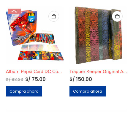
-7%
Album Pepsi Card DC Completo
Trapper Keeper Original Años 90
S/
75.00
S/
150.00
S/
83.33
Compra ahora
Compra ahora