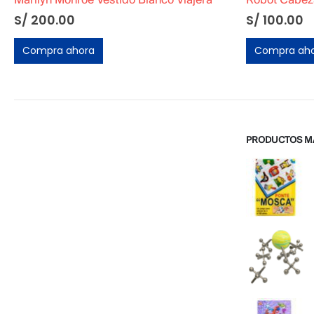
Robot Cabeza de Dinosaurio Decorativo
S/
100.00
S/
50.00
Compra ahora
Compra ah
PRODUCTOS M