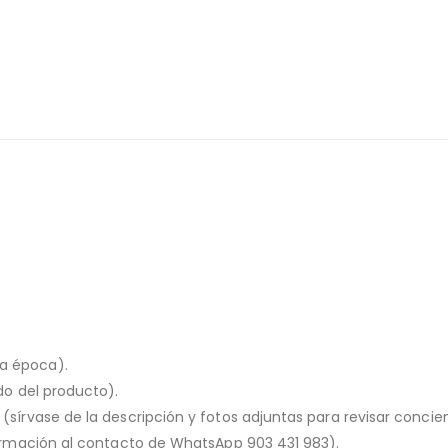
la época).
ado del producto).
o (sírvase de la descripción y fotos adjuntas para revisar conc
nformación al contacto de WhatsApp 903 431 983).