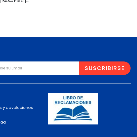
Muñeca Pelusa | BASA Perú | Años 80 | Original
s y devoluciones
dad