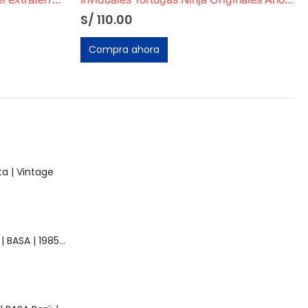
Inviduales Tortugas Ninja Originales Año 1990
Módulo Taladro Mutante Tortugas Ninja Original
S/
800.00
Compra ahora
a | Vintage
Muñeca Raquel | BASA | 1985 | Vintage