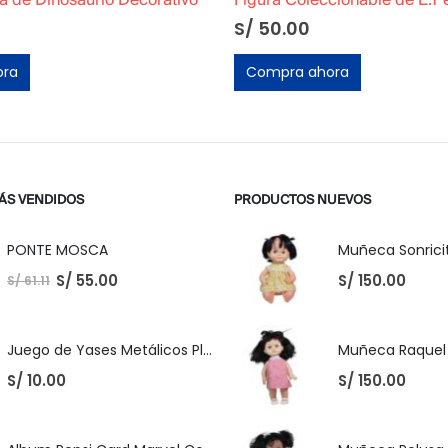
Figura Coleccionable de E.T el extraterrestre »Halloween»
S/
110.00
ora
Compra ahora
ÁS VENDIDOS
PRODUCTOS NUEVOS
PONTE MOSCA
Muñeca Sonricit
S/
55.00
S/
150.00
S/
61.11
Juego de Yases Metálicos Plomos 6 Unidades + Pelota de Goma (En Bolsita Lista para Regalar)
S/
10.00
S/
150.00