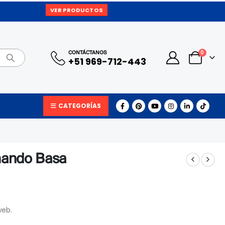
VER PRODUCTOS
0
CONTÁCTANOS
+51 969-712-443
CATEGORÍAS
onando Basa
web.