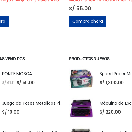
Inviduales Tortugas Ninja Originales Año 1990
S/
55.00
ora
Compra ahora
ÁS VENDIDOS
PRODUCTOS NUEVOS
PONTE MOSCA
S/
55.00
S/
1,300.00
S/
61.11
Juego de Yases Metálicos Plomos 6 Unidades + Pelota de Goma (En Bolsita Lista para Regalar)
S/
10.00
S/
220.00