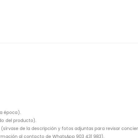
la época).
ado del producto).
o (sírvase de la descripción y fotos adjuntas para revisar conc
nformación al contacto de WhatsApp 903 431 983).