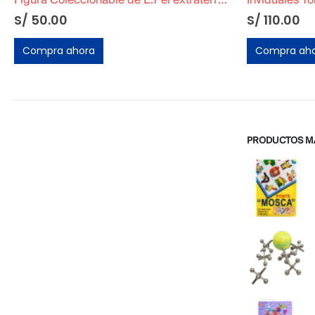
Figura Coleccionable de E.T el extraterrestre »Halloween»
S/
50.00
S/
110.00
Compra ahora
Compra ah
PRODUCTOS M