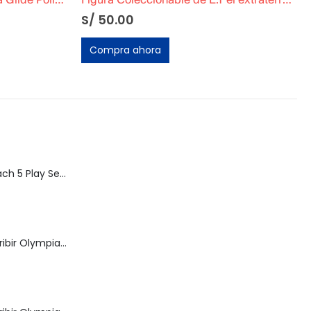
Moto Harley Davidson Electra Glide Police 2004 FHLTPI DIECAST MOTO
Figura Coleccionable de E.T el extraterrestre »Libro»
S/
50.00
Compra ahora
Speed Racer Mach 5 Play Set | ReSaurus 1999 | Meteoro
Máquina de Escribir Olympia Royal-Brother