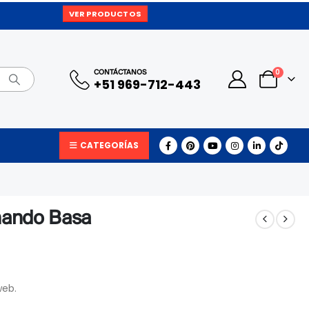
VER PRODUCTOS
0
CONTÁCTANOS
+51 969-712-443
CATEGORÍAS
onando Basa
web.