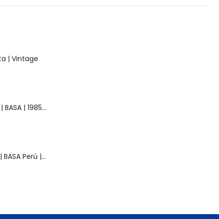
a | Vintage
Muñeca Raquel | BASA | 1985 | Vintage
Muñeca Pelusa | BASA Perú | Años 80 | Original