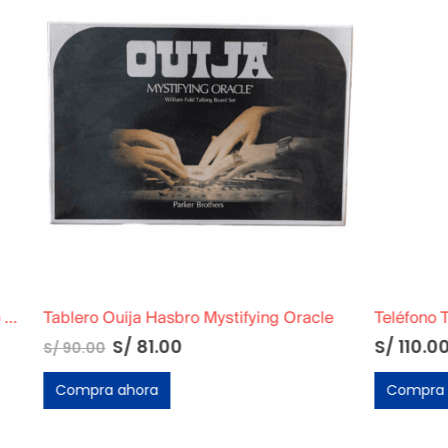
a Hasbro Mystifying Oracle
Teléfono Transparente Origin
81.00
S/
110.00
ora
Compra ahora