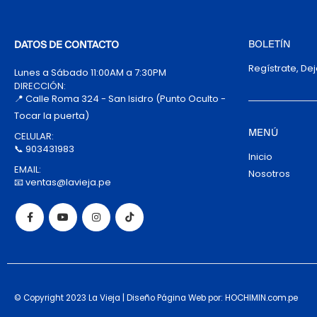
BOLETÍN
DATOS DE CONTACTO
Regístrate, De
Lunes a Sábado 11:00AM a 7:30PM
DIRECCIÓN:
📍 Calle Roma 324 - San Isidro (Punto Oculto -
Tocar la puerta)
MENÚ
CELULAR:
📞 903431983
Inicio
EMAIL:
Nosotros
📧 ventas@lavieja.pe
© Copyright 2023 La Vieja | Diseño Página Web por: HOCHIMIN.com.pe