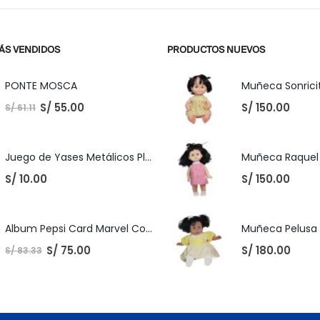
ÁS VENDIDOS
PRODUCTOS NUEVOS
PONTE MOSCA
Muñeca Sonricit
S/
55.00
S/
150.00
S/
61.11
Juego de Yases Metálicos Plomos 6 Unidades + Pelota de Goma (En Bolsita Lista para Regalar)
S/
10.00
S/
150.00
Album Pepsi Card Marvel Completo
S/
75.00
S/
180.00
S/
83.33