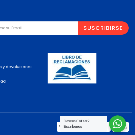
s y devoluciones
dad
Deseas Cotizar?
Escríbenos