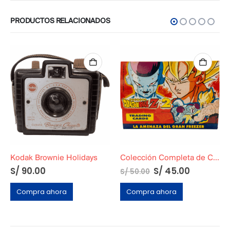
PRODUCTOS RELACIONADOS
Kodak Brownie Holidays
Colección Completa de Cards de Dragon Ball Z2: La Amenaza del Gran Freezer
S/
90.00
S/
45.00
S/
50.00
Compra ahora
Compra ahora