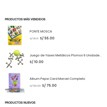
PRODUCTOS MÁS VENDIDOS
PONTE MOSCA
S/
55.00
S/
61.11
Juego de Yases Metálicos Plomos 6 Unidades + Pelota de Goma (En Bolsita Lista para Regalar)
S/
10.00
Album Pepsi Card Marvel Completo
S/
75.00
S/
83.33
PRODUCTOS NUEVOS