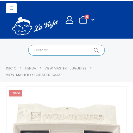
0
INICIO
TIENDA
VIEW MASTER
,
JUGUETES
VIEW-MASTER ORIGINAL EN CAJA
-25%