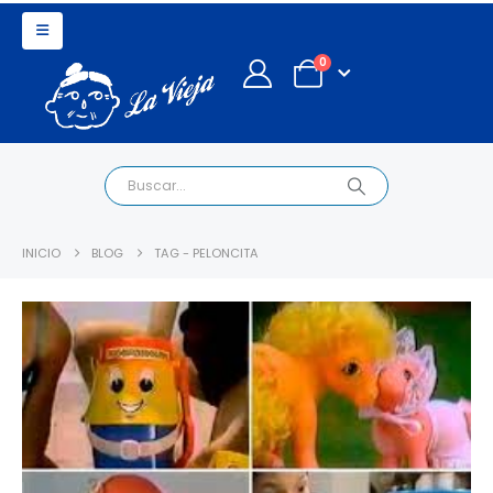
0
INICIO
BLOG
TAG -
PELONCITA