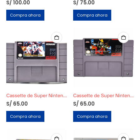
S/
100.00
S/
75.00
Compra ahora
Compra ahora
Cassette de Super Nintendo »Super Desentralizado 1995»
Cassette de Super Nintendo »Killer Instinct»
S/
65.00
S/
65.00
Compra ahora
Compra ahora