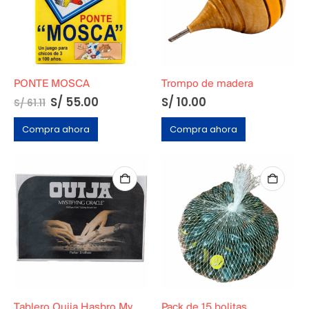
PONTE MOSCA
Trompo de madera
S/
55.00
S/
10.00
S/
61.11
Compra ahora
Compra ahora
Tablero Ouija Hasbro Mystifying Oracle
Pack de 15 bolitas