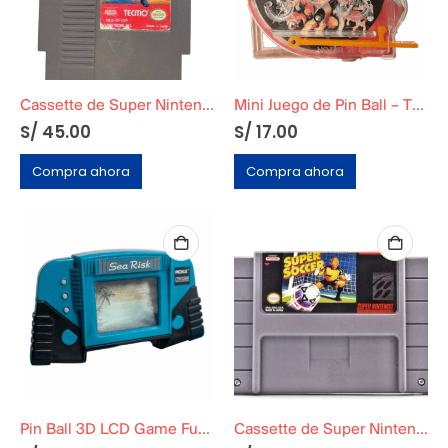
Cassette de Super Nintendo »Ninja Gaidan 3 The Ancient ship of doom»
Mini Juego de Pin Ball – Thundercats
S/
45.00
S/
17.00
Compra ahora
Compra ahora
Pin Ball 3D LCD Game Funcional
Cassette de Super Nintendo »Super Soccer»