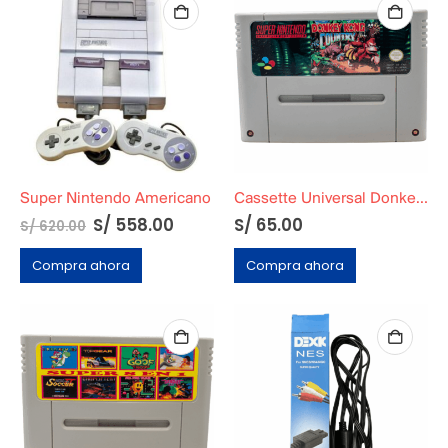
Super Nintendo Americano
Cassette Universal Donkey Kong Country
S/
558.00
S/
65.00
S/
620.00
Compra ahora
Compra ahora