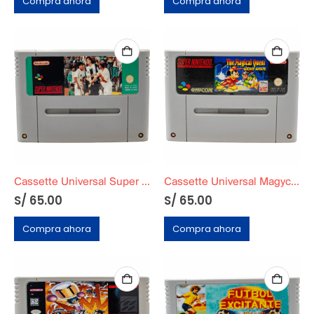
Compra ahora
Compra ahora
Cassette Universal Super Descentralizado 95
Cassette Universal Magycal Quest
S/
65.00
S/
65.00
Compra ahora
Compra ahora