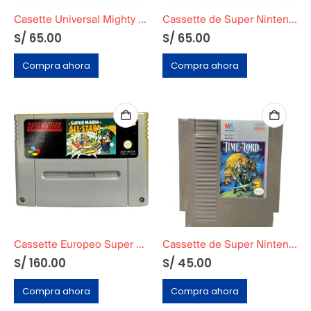
Casette Universal Mighty Morphin Power Rangers The Movie
Cassette de Super Nintendo »Contra 3: The Alien Wars»
S/
65.00
S/
65.00
Compra ahora
Compra ahora
Cassette Europeo Super Mario All Stars Famicon En Caja Original
Cassette de Super Nintendo ‘Time Lord’
S/
160.00
S/
45.00
Compra ahora
Compra ahora