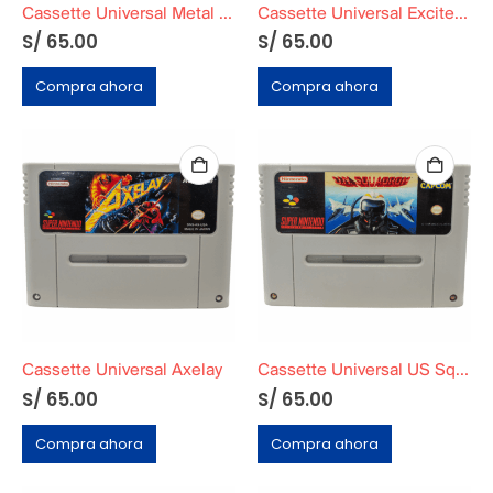
Cassette Universal Metal Warriors
Cassette Universal Excite Stage Peru
S/
65.00
S/
65.00
Compra ahora
Compra ahora
Cassette Universal Axelay
Cassette Universal US Squadron
S/
65.00
S/
65.00
Compra ahora
Compra ahora