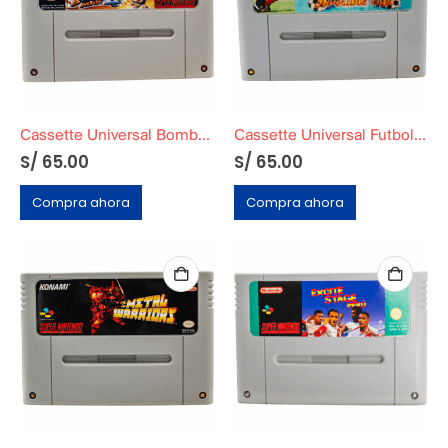
Cassette Universal Bomberman 4
Cassette Universal Futbol Excitante
S/
65.00
S/
65.00
Compra ahora
Compra ahora