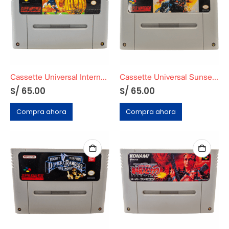
Cassette Universal International Superstar Soccer
Cassette Universal Sunsetriders
S/
65.00
S/
65.00
Compra ahora
Compra ahora